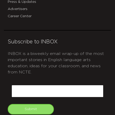
Press & Updates
Advertisers
Career Center
Subscribe to INBOX
INBOX is a biweekly email wrap-up of the most
important stories in English language arts
education, ideas for your classroom, and news
from NCTE.
CAPTCHA
Email
Submit